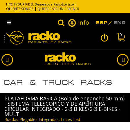
HITCH YOUR RIDE!, Bienvenido a RackoSports.com
QUIENES SOMOS
QUIERES SER UN PARTNER
info
ESP
ENG
0
CAR & TRUCK RACKS
PLATAFORMA BASICA (Bola de enganche 50 mm)
- SISTEMA TELESCOPICO Y DE APERTURA
CIRCULAR INTEGRADO - 2-3 BIKES/2-3 E-BIKES -
MULT
Ruedas Plegables Integradas, Luces Led