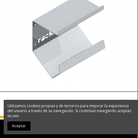
40,08 €
UNIDAD DE VENTA
Utilizamos cookies propias y de terceros para mejorar la experiencia
Unidad
del usuario a través de su navegación. Si continúas navegando aceptas
su uso.
Adparter corto Mini de 7 a 13 pines
Aceptar