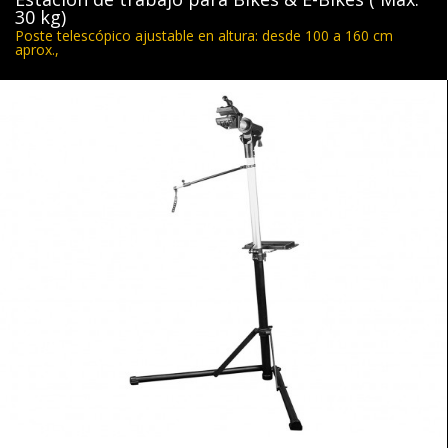
30 kg)
Poste telescópico ajustable en altura: desde 100 a 160 cm
aprox.,